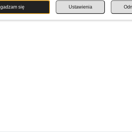
gadzam się
Ustawienia
Od