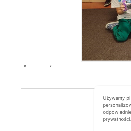
«
‹
Używamy plik
personalizow
odpowiednie 
prywatności