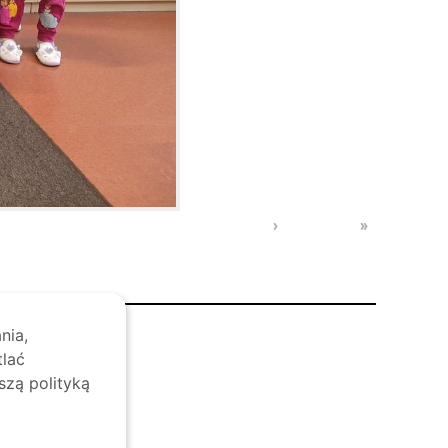
›
»
nia,
tlać
szą polityką