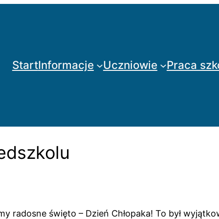
Start
Informacje
Uczniowie
Praca szk
edszkolu
y radosne święto – Dzień Chłopaka! To był wyjątko