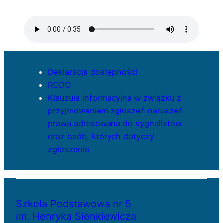
Deklaracja dostępności
RODO
Klauzula informacyjna w związku z
przyjmowaniem zgłoszeń naruszeń
prawa adresowana do sygnalistów
oraz osób, których dotyczy
zgłoszenie
Szkoła Podstawowa nr 5
im. Henryka Sienkiewicza