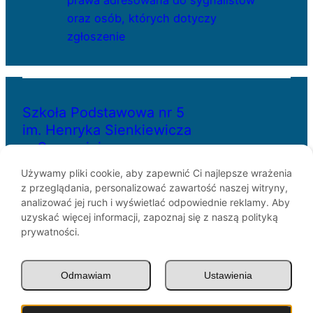
prawa adresowana do sygnalistów
oraz osób, których dotyczy
zgłoszenie
Szkoła Podstawowa nr 5
im. Henryka Sienkiewicza
w Szczecinie
Używamy pliki cookie, aby zapewnić Ci najlepsze wrażenia
z przeglądania, personalizować zawartość naszej witryny,
ul. Bł. Królowej Jadwigi 29
analizować jej ruch i wyświetlać odpowiednie reklamy. Aby
70-262 Szczecin
uzyskać więcej informacji, zapoznaj się z naszą polityką
telefon: 91-433-30-07
prywatności.
e-mail: sp5@miasto.szczecin.pl
Odmawiam
Ustawienia
© SP5 Szczecin 1946 –
2026