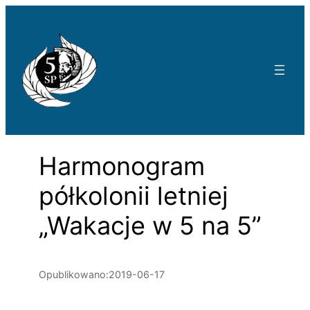
Przejdź
do
treści
Harmonogram
półkolonii letniej
„Wakacje w 5 na 5”
Opublikowano:
2019-06-17