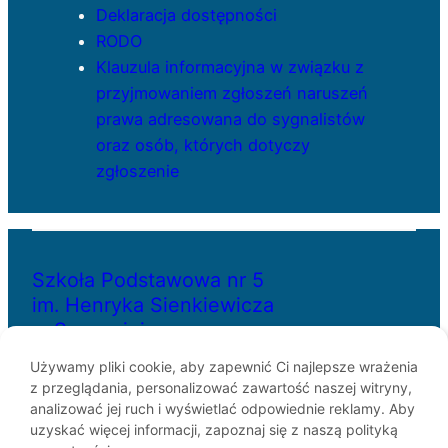
Deklaracja dostępności
RODO
Klauzula informacyjna w związku z
przyjmowaniem zgłoszeń naruszeń
prawa adresowana do sygnalistów
oraz osób, których dotyczy
zgłoszenie
Szkoła Podstawowa nr 5
im. Henryka Sienkiewicza
w Szczecinie
Używamy pliki cookie, aby zapewnić Ci najlepsze wrażenia
z przeglądania, personalizować zawartość naszej witryny,
ul. Bł. Królowej Jadwigi 29
analizować jej ruch i wyświetlać odpowiednie reklamy. Aby
70-262 Szczecin
uzyskać więcej informacji, zapoznaj się z naszą polityką
telefon: 91-433-30-07