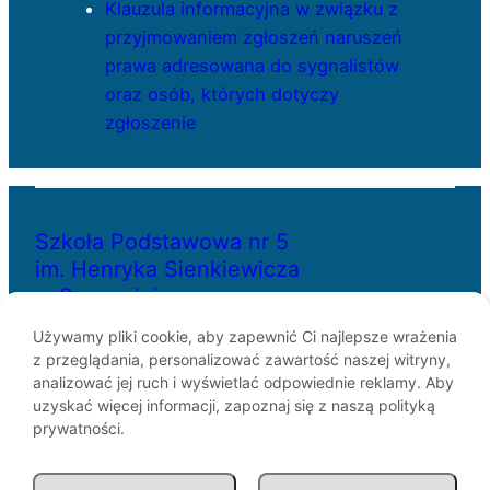
Klauzula informacyjna w związku z
przyjmowaniem zgłoszeń naruszeń
prawa adresowana do sygnalistów
oraz osób, których dotyczy
zgłoszenie
Szkoła Podstawowa nr 5
im. Henryka Sienkiewicza
w Szczecinie
Używamy pliki cookie, aby zapewnić Ci najlepsze wrażenia
z przeglądania, personalizować zawartość naszej witryny,
ul. Bł. Królowej Jadwigi 29
analizować jej ruch i wyświetlać odpowiednie reklamy. Aby
70-262 Szczecin
uzyskać więcej informacji, zapoznaj się z naszą polityką
telefon: 91-433-30-07
prywatności.
e-mail: sp5@miasto.szczecin.pl