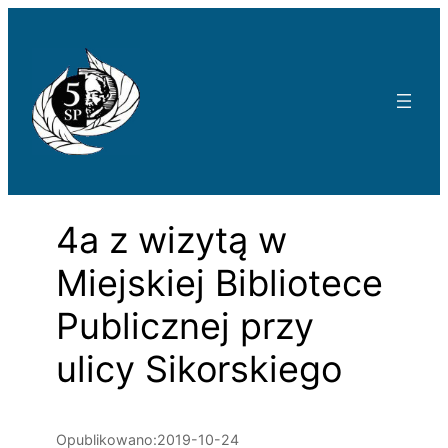
Przejdź
do
treści
4a z wizytą w
Miejskiej Bibliotece
Publicznej przy
ulicy Sikorskiego
Opublikowano:
2019-10-24