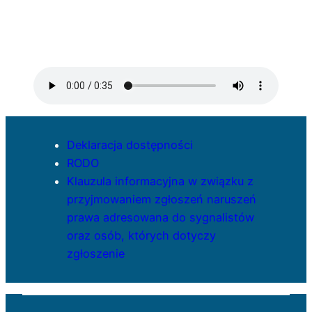
Deklaracja dostępności
RODO
Klauzula informacyjna w związku z
przyjmowaniem zgłoszeń naruszeń
prawa adresowana do sygnalistów
oraz osób, których dotyczy
zgłoszenie