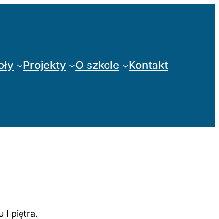
oły
Projekty
O szkole
Kontakt
I piętra.