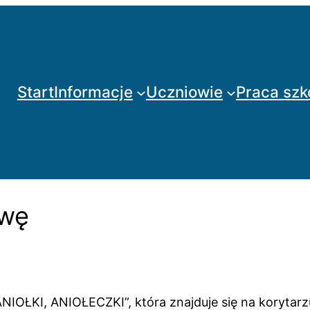
Start
Informacje
Uczniowie
Praca szk
awę
OŁKI, ANIOŁECZKI”, która znajduje się na korytarzu 