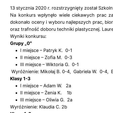
13 stycznia 2020 r. rozstrzygnięty został Szko
Na konkurs wpłynęło wiele ciekawych prac z
dokonało oceny i wyboru najlepszych prac, bi
oraz trafność doboru techniki plastycznej. Lau
Wyniki konkursu:
Grupy „0″
I miejsce – Patryk K. 0-1
II miejsce – Zofia M. 0-3
III miejsce – Wiktoria G. 0-1
Wyróżnienie: Mikołaj B. 0-4, Gabriela W. 0-4, E
Klasy 1-3
I miejsce – Adam W. 2a
II miejsce – Żenia K. 1b
III miejsce – Oliwia G. 2a
Wyróżnienie: Klaudia C. 2b