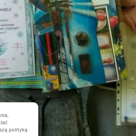
nia,
tlać
szą polityką