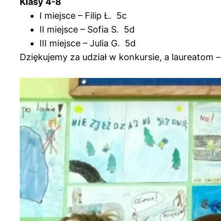
Klasy 4-8
I miejsce – Filip Ł. 5c
II miejsce – Sofia S. 5d
III miejsce – Julia G. 5d
Dziękujemy za udział w konkursie, a laureatom –