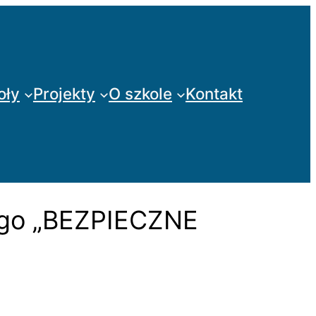
oły
Projekty
O szkole
Kontakt
nego „BEZPIECZNE