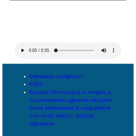
Deklaracja dostępności
RODO
Klauzula informacyjna w związku z
przyjmowaniem zgłoszeń naruszeń
prawa adresowana do sygnalistów
oraz osób, których dotyczy
zgłoszenie