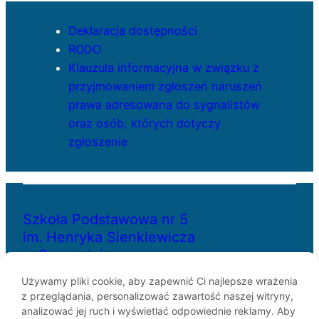
Deklaracja dostępności
RODO
Klauzula informacyjna w związku z
przyjmowaniem zgłoszeń naruszeń
prawa adresowana do sygnalistów
oraz osób, których dotyczy
zgłoszenie
Szkoła Podstawowa nr 5
im. Henryka Sienkiewicza
w Szczecinie
Używamy pliki cookie, aby zapewnić Ci najlepsze wrażenia
z przeglądania, personalizować zawartość naszej witryny,
ul. Bł. Królowej Jadwigi 29
analizować jej ruch i wyświetlać odpowiednie reklamy. Aby
70-262 Szczecin