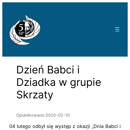
Przejdź
do
treści
Dzień Babci i
Dziadka w grupie
Skrzaty
Opublikowano:
2020-02-10
04 lutego odbył się występ z okazji „Dnia Babci i