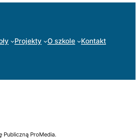
oły
Projekty
O szkole
Kontakt
kę Publiczną ProMedia.