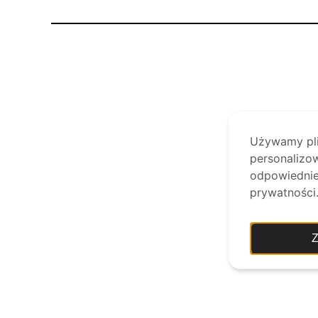
Używamy plik
personalizow
odpowiednie 
prywatności
Z