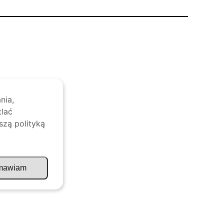
nia,
tlać
szą polityką
mawiam