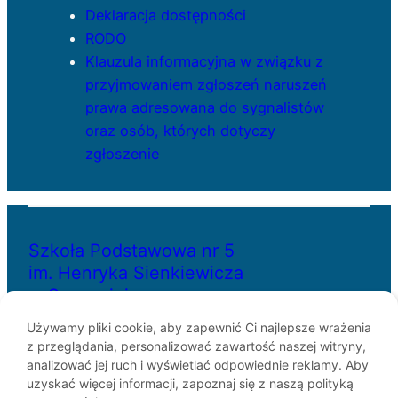
Deklaracja dostępności
RODO
Klauzula informacyjna w związku z
przyjmowaniem zgłoszeń naruszeń
prawa adresowana do sygnalistów
oraz osób, których dotyczy
zgłoszenie
Szkoła Podstawowa nr 5
im. Henryka Sienkiewicza
w Szczecinie
Używamy pliki cookie, aby zapewnić Ci najlepsze wrażenia
z przeglądania, personalizować zawartość naszej witryny,
ul. Bł. Królowej Jadwigi 29
analizować jej ruch i wyświetlać odpowiednie reklamy. Aby
70-262 Szczecin
uzyskać więcej informacji, zapoznaj się z naszą polityką
telefon: 91-433-30-07