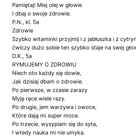
Pamiętaj! Miej olej w głowie
I dbaj o swoje zdrowie.
P.N., kl. 5a
Zdrowie
Szybko witaminki przyjmij i z jabłuszka i z cytr
ćwiczy dużo sobie ten szybko staje na swej głow
D.K., 5a
RYMUJEMY O ZDROWIU
Niech oto każdy się dowie,
Jak dzisiaj dbam o zdrowie.
Po pierwsze, w czasie zarazy
Myję ręce wiele razy.
Po drugie, jem warzywa i owoce,
Które dają mi super moce.
Po trzecie, wysypiam się do syta,
I wtedy nauka mi nie umyka.