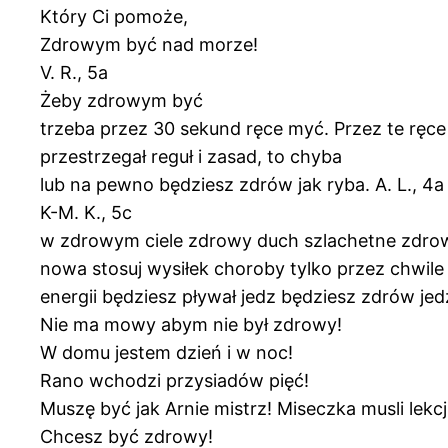
Który Ci pomoże,
Zdrowym być nad morze!
V. R., 5a
Żeby zdrowym być
trzeba przez 30 sekund ręce myć. Przez te ręce 
przestrzegał reguł i zasad, to chyba
lub na pewno będziesz zdrów jak ryba. A. L., 4a
K-M. K., 5c
w zdrowym ciele zdrowy duch szlachetne zdrowie 
nowa stosuj wysiłek choroby tylko przez chwile
energii będziesz pływał jedz będziesz zdrów je
Nie ma mowy abym nie był zdrowy!
W domu jestem dzień i w noc!
Rano wchodzi przysiadów pięć!
Muszę być jak Arnie mistrz! Miseczka musli lek
Chcesz być zdrowy!