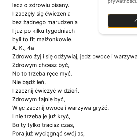
prywatności
lecz o zdrowiu pisany.
I zaczęły się ćwiczenia
Z
bez żadnego marudzenia
I już po kilku tygodniach
byli to fit małżonkowie.
A. K., 4a
Zdrowo żyj i się odżywiaj, jedz owoce i warzywa
Zdrowym chcesz być,
No to trzeba ręce myć.
Nie bądź leń,
I zacznij ćwiczyć w dzień.
Zdrowym fajnie być,
Więc zacznij owoce i warzywa gryźć.
I nie trzeba je już kryć,
Bo ty tylko tracisz czas,
Pora już wyciągnąć swój as,