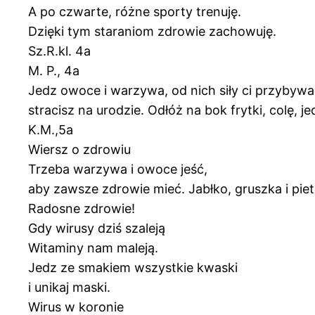
A po czwarte, różne sporty trenuję.
Dzięki tym staraniom zdrowie zachowuję.
Sz.R.kl. 4a
M. P., 4a
Jedz owoce i warzywa, od nich siły ci przybywa
stracisz na urodzie. Odłóż na bok frytki, colę, j
K.M.,5a
Wiersz o zdrowiu
Trzeba warzywa i owoce jeść,
aby zawsze zdrowie mieć. Jabłko, gruszka i pie
Radosne zdrowie!
Gdy wirusy dziś szaleją
Witaminy nam maleją.
Jedz ze smakiem wszystkie kwaski
i unikaj maski.
Wirus w koronie