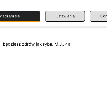
.
gadzam się
Ustawienia
Od
, będziesz zdrów jak ryba. M.J., 4a