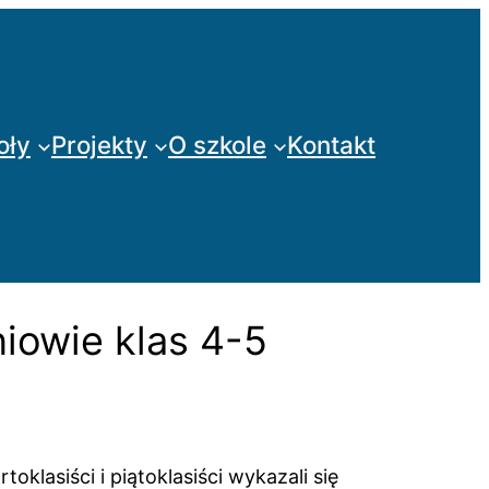
oły
Projekty
O szkole
Kontakt
niowie klas 4-5
klasiści i piątoklasiści wykazali się