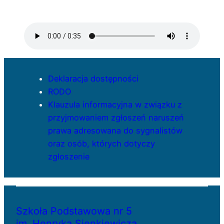
Deklaracja dostępności
RODO
Klauzula informacyjna w związku z
przyjmowaniem zgłoszeń naruszeń
prawa adresowana do sygnalistów
oraz osób, których dotyczy
zgłoszenie
Szkoła Podstawowa nr 5
im. Henryka Sienkiewicza