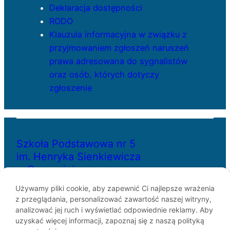
Deklaracja dostępności
RODO
Klauzula informacyjna w związku z
przyjmowaniem zgłoszeń naruszeń
prawa adresowana do sygnalistów
oraz osób, których dotyczy
zgłoszenie
Szkoła Podstawowa nr 5
im. Henryka Sienkiewicza
w Szczecinie
Używamy pliki cookie, aby zapewnić Ci najlepsze wrażenia
z przeglądania, personalizować zawartość naszej witryny,
ul. Bł. Królowej Jadwigi 29
analizować jej ruch i wyświetlać odpowiednie reklamy. Aby
70-262 Szczecin
uzyskać więcej informacji, zapoznaj się z naszą polityką
telefon: 91-433-30-07