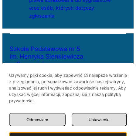
prawa adresowana do sygnalistów
oraz osób, których dotyczy
zgłoszenie
Szkoła Podstawowa nr 5
im. Henryka Sienkiewicza
w Szczecinie
Używamy pliki cookie, aby zapewnić Ci najlepsze wrażenia
z przeglądania, personalizować zawartość naszej witryny,
ul. Bł. Królowej Jadwigi 29
analizować jej ruch i wyświetlać odpowiednie reklamy. Aby
70-262 Szczecin
uzyskać więcej informacji, zapoznaj się z naszą polityką
telefon: 91-433-30-07
prywatności.
e-mail: sp5@miasto.szczecin.pl
Odmawiam
Ustawienia
© SP5 Szczecin 1946 –
2026