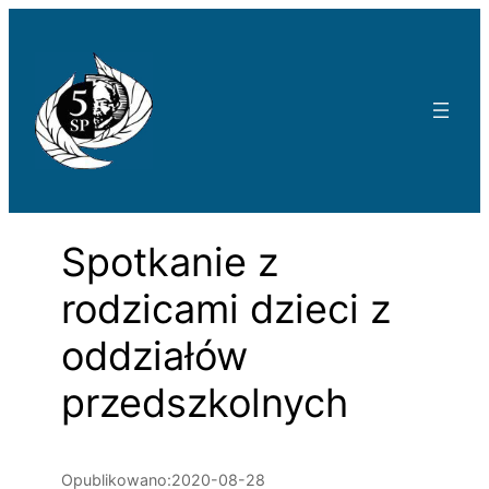
Przejdź
do
treści
Spotkanie z
rodzicami dzieci z
oddziałów
przedszkolnych
Opublikowano:
2020-08-28