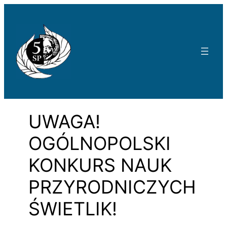
Przejdź
do
treści
UWAGA!
OGÓLNOPOLSKI
KONKURS NAUK
PRZYRODNICZYCH
ŚWIETLIK!