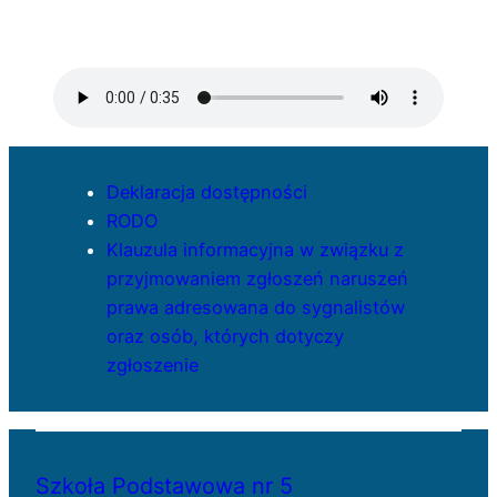
Deklaracja dostępności
RODO
Klauzula informacyjna w związku z
przyjmowaniem zgłoszeń naruszeń
prawa adresowana do sygnalistów
oraz osób, których dotyczy
zgłoszenie
Szkoła Podstawowa nr 5