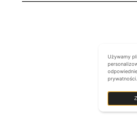
Używamy plik
personalizow
odpowiednie 
prywatności
Z