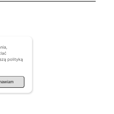
nia,
tlać
szą polityką
mawiam