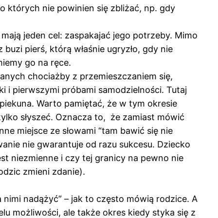
których nie powinien się zbliżać, np. gdy
mają jeden cel: zaspakajać jego potrzeby. Mimo
buzi pierś, którą właśnie ugryzło, gdy nie
iemy go na ręce.
ązanych chociażby z przemieszczaniem się,
i i pierwszymi próbami samodzielności. Tutaj
piekuna. Warto pamiętać, że w tym okresie
tylko słyszeć. Oznacza to, że zamiast mówić
inne miejsce ze słowami “tam bawić się nie
wanie nie gwarantuje od razu sukcesu. Dziecko
st niezmienne i czy tej granicy na pewno nie
dzic zmieni zdanie).
a nimi nadążyć” – jak to często mówią rodzice. A
lu możliwości, ale także okres kiedy styka się z