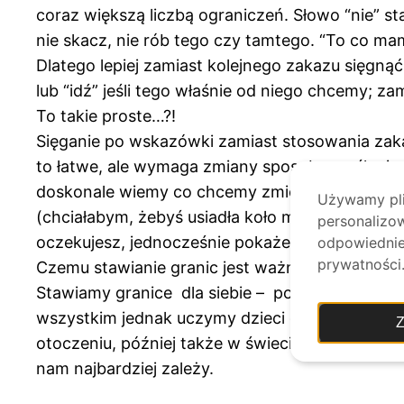
coraz większą liczbą ograniczeń. Słowo “nie” st
nie skacz, nie rób tego czy tamtego. “To co mam
Dlatego lepiej zamiast kolejnego zakazu sięgną
lub “idź” jeśli tego właśnie od niego chcemy; za
To takie proste…?!
Sięganie po wskazówki zamiast stosowania zakaz
to łatwe, ale wymaga zmiany sposobu myślenia 
doskonale wiemy co chcemy zmienić (niech ona j
Używamy plik
(chciałabym, żebyś usiadła koło mnie, chciałb
personalizow
oczekujesz, jednocześnie pokaże mu alternaty
odpowiednie 
prywatności
Czemu stawianie granic jest ważne?
Stawiamy granice dla siebie – po to, aby samem
wszystkim jednak uczymy dzieci granic, poniewa
Z
otoczeniu, później także w świeci. Na bazie tyc
nam najbardziej zależy.