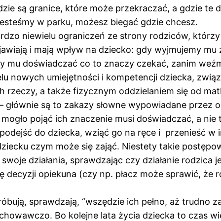
 są granice, które może przekraczać, a gdzie te do 
k jesteśmy w parku, możesz biegać gdzie chcesz.
dzo niewielu ograniczeń ze strony rodziców, którzy 
ojawiają i mają wpływ na dziecko: gdy wyjmujemy mu z 
my mu doświadczać co to znaczy czekać, zanim weźm
ielu nowych umiejętności i kompetencji dziecka, zwi
rzeczy, a także fizycznym oddzielaniem się od matk
– głównie są to zakazy słowne wypowiadane przez o
 mogło pojąć ich znaczenie musi doświadczać, a nie 
j podejść do dziecka, wziąć go na ręce i przenieść w 
 dziecku czym może się zająć. Niestety takie postępo
woje działania, sprawdzając czy działanie rodzica je
decyzji opiekuna (czy np. płacz może sprawić, że ro
próbują, sprawdzają, “wszędzie ich pełno, aż trudno z
chowawczo. Bo kolejne lata życia dziecka to czas wie