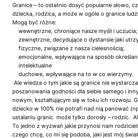
Granice – to ostatnio dosyć popularne słowo, 
dziecka, rodzica, a może w ogóle o granice lud
Mogą być różne:
wewnętrzne, chroniące nasze myśli i uczucia;
zewnętrzne, decydujące o dystansie jaki utr
fizyczne, związane z nasza cielesnością;
emocjonalne, wpływające na sposób określani
intelektualne
duchowe, wpływające na to w co wierzymy.
Ale wiedza o tym jakie są granice nie wystarcz
poszanowania godności dla siebie samego i inn
nowym, kształtującym się w toku ich rozwoju. Gdy
dziecko w 100% nie potrafi nad nią panować (np
ustalaniu granic może tylko dorosły – rodzic. A
To jedno z wyzwań jakie przynosi nam rodzicie
czego chcę, co mi się podoba, jaki jest mój świ