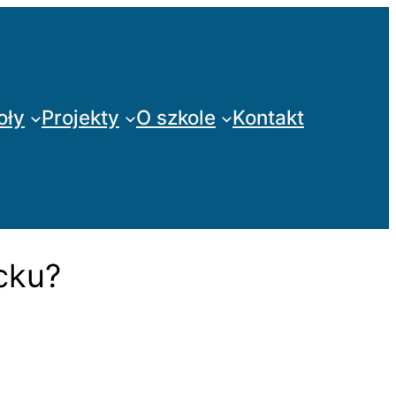
oły
Projekty
O szkole
Kontakt
ecku?