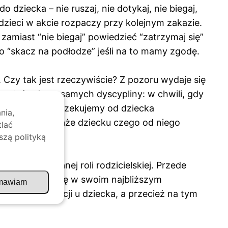
dziecka – nie ruszaj, nie dotykaj, nie biegaj,
 dzieci w akcie rozpaczy przy kolejnym zakazie.
amiast “nie biegaj” powiedzieć “zatrzymaj się”
lbo “skacz na podłodze” jeśli na to mamy zgodę.
Czy tak jest rzeczywiście? Z pozoru wydaje się
a też od nas samych dyscypliny: w chwili, gdy
kreślić czego oczekujemy od dziecka
nia,
 oczekiwań pokaże dziecku czego od niego
tlać
szą polityką
 z wypełnianej roli rodzicielskiej. Przede
 jak poruszać się w swoim najbliższym
mawiam
ci i kompetencji u dziecka, a przecież na tym