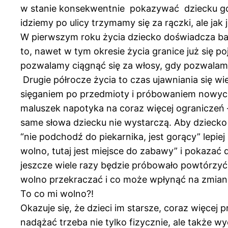
w stanie konsekwentnie pokazywać dziecku gdzie
idziemy po ulicy trzymamy się za rączki, ale ja
W pierwszym roku życia dziecko doświadcza bar
to, nawet w tym okresie życia granice już się p
pozwalamy ciągnąć się za włosy, gdy pozwala
Drugie półrocze życia to czas ujawniania się w
sięganiem po przedmioty i próbowaniem nowych 
maluszek napotyka na coraz więcej ograniczeń 
same słowa dziecku nie wystarczą. Aby dziecko
“nie podchodź do piekarnika, jest gorący” lepie
wolno, tutaj jest miejsce do zabawy” i pokazać
jeszcze wiele razy będzie próbowało powtórzyć s
wolno przekraczać i co może wpłynąć na zmianę 
To co mi wolno?!
Okazuje się, że dzieci im starsze, coraz więcej 
nadążać trzeba nie tylko fizycznie, ale także wy