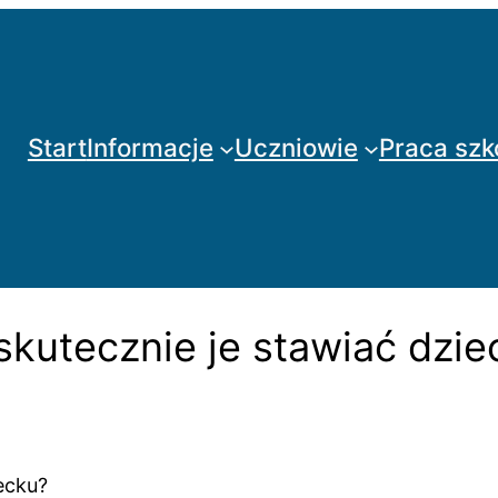
Start
Informacje
Uczniowie
Praca szk
 skutecznie je stawiać dzi
ecku?