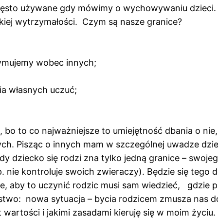
często używane gdy mówimy o wychowywaniu dzieci. Za
zkiej wytrzymałości. Czym są nasze granice?
zymujemy wobec innych;
a własnych uczuć;
a, bo to co najważniejsze to umiejętność dbania o ni
ych. Pisząc o innych mam w szczególnej uwadze dziec
 dziecko się rodzi zna tylko jedną granice – swojego 
. nie kontroluje swoich zwieraczy). Będzie się tego
le, aby to uczynić rodzic musi sam wiedzieć, gdzie pr
lstwo: nowa sytuacja – bycia rodzicem zmusza nas 
at wartości i jakimi zasadami kieruję się w moim życ