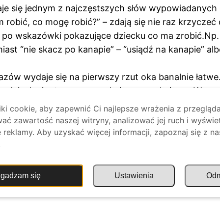
aje się jednym z najczęstszych słów wypowiadanych do 
 robić, co mogę robić?” – zdają się nie raz krzyczeć
ć po wskazówki pokazujące dziecku co ma zrobić.Np. z
miast “nie skacz po kanapie” – “usiądź na kanapie” a
ów wydaje się na pierwszy rzut oka banalnie łatwe. 
o dziecku i o tym czego od niego oczekujemy. Wymag
uż nie skacze! niech on już nie krzyczy!) musimy o
i cookie, aby zapewnić Ci najlepsze wrażenia z przegląda
ym, żebyś ze mną obejrzał bajkę) Takie formułowanie
ać zawartość naszej witryny, analizować jej ruch i wyświe
wne zachowanie.
reklamy. Aby uzyskać więcej informacji, zapoznaj się z na
.
u jako rodzic być zadowolonym i usatysfakcjonowanym
ż dzięki temu dzieci czują się bezpiecznie: wiedzą
gadzam się
Ustawienia
Od
h doświadczeń kształtuje się poczucie własnej wartoś