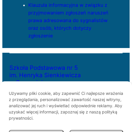
Klauzula informacyjna w związku z
przyjmowaniem zgłoszeń naruszeń
prawa adresowana do sygnalistów
oraz osób, których dotyczy
zgłoszenie
Szkoła Podstawowa nr 5
im. Henryka Sienkiewicza
w Szczecinie
Używamy pliki cookie, aby zapewnić Ci najlepsze wrażenia
z przeglądania, personalizować zawartość naszej witryny,
ul. Bł. Królowej Jadwigi 29
analizować jej ruch i wyświetlać odpowiednie reklamy. Aby
70-262 Szczecin
uzyskać więcej informacji, zapoznaj się z naszą polityką
telefon: 91-433-30-07
prywatności.
e-mail: sp5@miasto.szczecin.pl