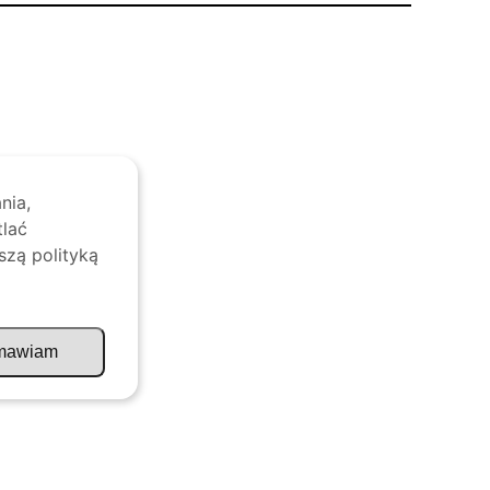
nia,
tlać
szą polityką
mawiam