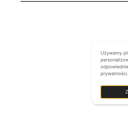
Używamy plik
personalizow
odpowiednie 
prywatności
Z