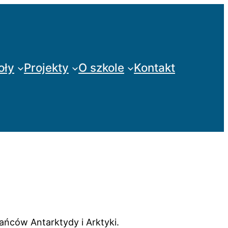
oły
Projekty
O szkole
Kontakt
ńców Antarktydy i Arktyki.