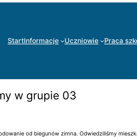
Start
Informacje
Uczniowie
Praca szk
my w grupie 03
odowanie od biegunów zimna. Odwiedziliśmy mieszka