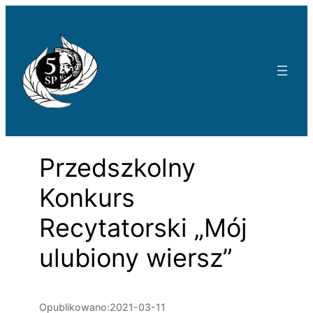
Przejdź
do
treści
Przedszkolny
Konkurs
Recytatorski „Mój
ulubiony wiersz”
Opublikowano:
2021-03-11