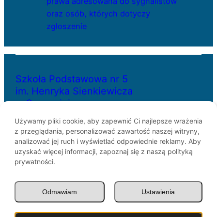
prawa adresowana do sygnalistów
oraz osób, których dotyczy
zgłoszenie
Szkoła Podstawowa nr 5
im. Henryka Sienkiewicza
w Szczecinie
Używamy pliki cookie, aby zapewnić Ci najlepsze wrażenia
z przeglądania, personalizować zawartość naszej witryny,
ul. Bł. Królowej Jadwigi 29
analizować jej ruch i wyświetlać odpowiednie reklamy. Aby
70-262 Szczecin
uzyskać więcej informacji, zapoznaj się z naszą polityką
telefon: 91-433-30-07
prywatności.
e-mail: sp5@miasto.szczecin.pl
Odmawiam
Ustawienia
© SP5 Szczecin 1946 –
2026