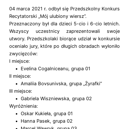
04 marca 2021 r. odbył się Przedszkolny Konkurs
Recytatorski „Mój ulubiony wiersz”.
Przeznaczony był dla dzieci 5-cio i 6-cio letnich.
Wszyscy uczestnicy zaprezentowali swoje
utwory. Przedszkolaki biorące udział w konkursie
oceniało jury, które po długich obradach wyłoniło
zwycięzców:
I miejsce:
Evelina Cogalniceanu, grupa 01
II miejsce:
Amaliia Bovsunivska, grupa „Żyrafki”
III miejsce:
Gabriela Wiszniewska, grupa 02
Wyróżnienia:
Oskar Kukieła, grupa 01
Hanna Pasek, grupa 02
Marcel Wawryk, grupa 03.