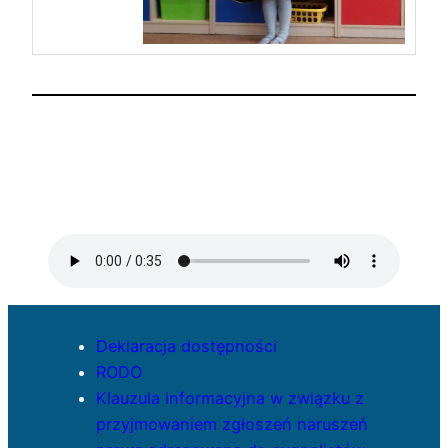
Deklaracja dostępności
RODO
Klauzula informacyjna w związku z
przyjmowaniem zgłoszeń naruszeń