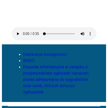
Deklaracja dostępności
RODO
Klauzula informacyjna w związku z
przyjmowaniem zgłoszeń naruszeń
prawa adresowana do sygnalistów
oraz osób, których dotyczy
zgłoszenie