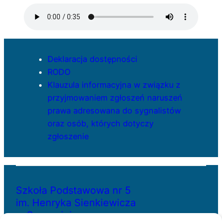
Deklaracja dostępności
RODO
Klauzula informacyjna w związku z
przyjmowaniem zgłoszeń naruszeń
prawa adresowana do sygnalistów
oraz osób, których dotyczy
zgłoszenie
Szkoła Podstawowa nr 5
im. Henryka Sienkiewicza
w Szczecinie