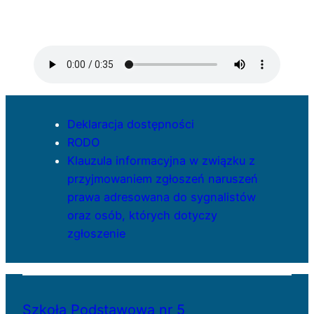
Deklaracja dostępności
RODO
Klauzula informacyjna w związku z
przyjmowaniem zgłoszeń naruszeń
prawa adresowana do sygnalistów
oraz osób, których dotyczy
zgłoszenie
Szkoła Podstawowa nr 5