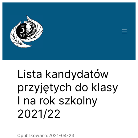
Przejdź
do
treści
Lista kandydatów
przyjętych do klasy
I na rok szkolny
2021/22
Opublikowano:
2021-04-23