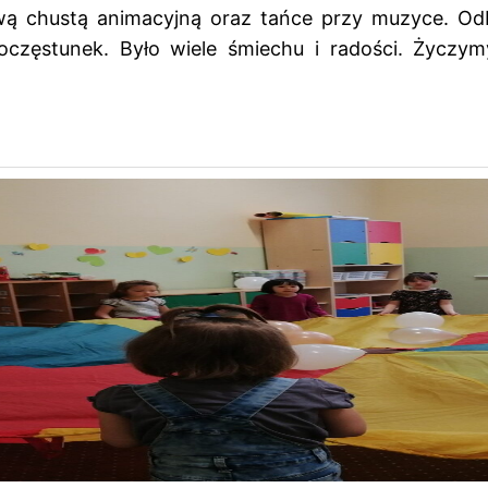
ową chustą animacyjną oraz tańce przy muzyce. Od
częstunek. Było wiele śmiechu i radości. Życzymy