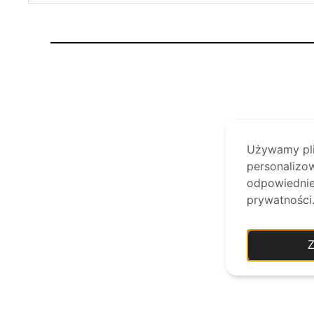
Używamy plik
personalizow
odpowiednie 
prywatności
Z