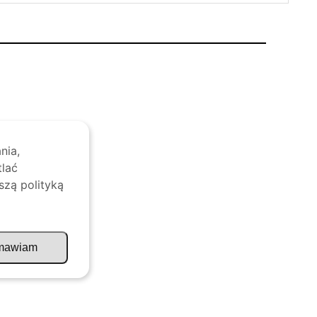
nia,
tlać
szą polityką
mawiam