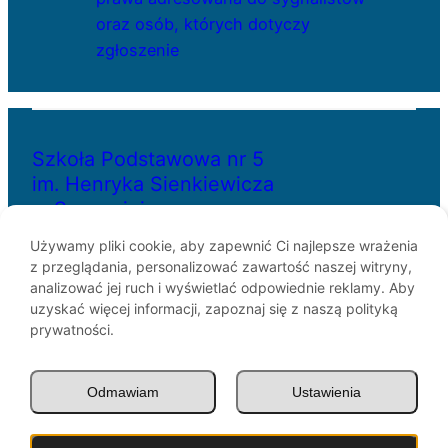
oraz osób, których dotyczy
zgłoszenie
Szkoła Podstawowa nr 5
im. Henryka Sienkiewicza
w Szczecinie
Używamy pliki cookie, aby zapewnić Ci najlepsze wrażenia
z przeglądania, personalizować zawartość naszej witryny,
ul. Bł. Królowej Jadwigi 29
analizować jej ruch i wyświetlać odpowiednie reklamy. Aby
70-262 Szczecin
uzyskać więcej informacji, zapoznaj się z naszą polityką
telefon: 91-433-30-07
prywatności.
e-mail: sp5@miasto.szczecin.pl
Odmawiam
Ustawienia
© SP5 Szczecin 1946 –
2026