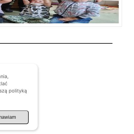
nia,
tlać
szą polityką
mawiam