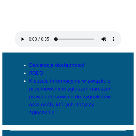
Deklaracja dostępności
RODO
Klauzula informacyjna w związku z
przyjmowaniem zgłoszeń naruszeń
prawa adresowana do sygnalistów
oraz osób, których dotyczy
zgłoszenie