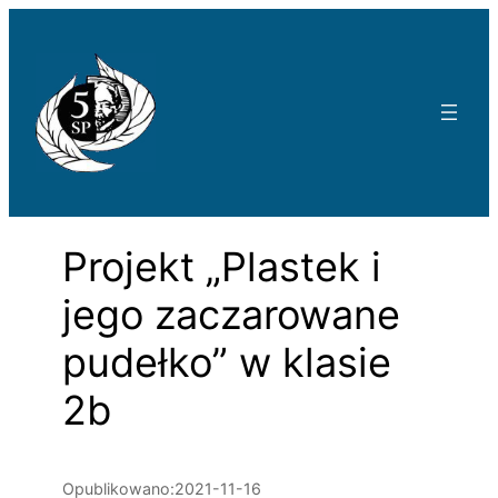
Przejdź
do
treści
Projekt „Plastek i
jego zaczarowane
pudełko” w klasie
2b
Opublikowano:
2021-11-16