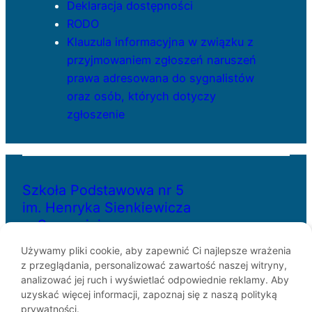
Deklaracja dostępności
RODO
Klauzula informacyjna w związku z
przyjmowaniem zgłoszeń naruszeń
prawa adresowana do sygnalistów
oraz osób, których dotyczy
zgłoszenie
Szkoła Podstawowa nr 5
im. Henryka Sienkiewicza
w Szczecinie
Używamy pliki cookie, aby zapewnić Ci najlepsze wrażenia
z przeglądania, personalizować zawartość naszej witryny,
ul. Bł. Królowej Jadwigi 29
analizować jej ruch i wyświetlać odpowiednie reklamy. Aby
70-262 Szczecin
uzyskać więcej informacji, zapoznaj się z naszą polityką
telefon: 91-433-30-07
prywatności.