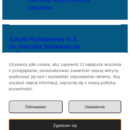
oraz osób, których dotyczy
zgłoszenie
Szkoła Podstawowa nr 5
im. Henryka Sienkiewicza
w Szczecinie
Używamy pliki cookie, aby zapewnić Ci najlepsze wrażenia
z przeglądania, personalizować zawartość naszej witryny,
ul. Bł. Królowej Jadwigi 29
analizować jej ruch i wyświetlać odpowiednie reklamy. Aby
70-262 Szczecin
uzyskać więcej informacji, zapoznaj się z naszą polityką
telefon: 91-433-30-07
prywatności.
e-mail: sp5@miasto.szczecin.pl
Odmawiam
Ustawienia
© SP5 Szczecin 1946 –
2026
Zgadzam się