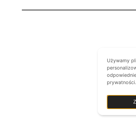
Używamy plik
personalizow
odpowiednie 
prywatności
Z