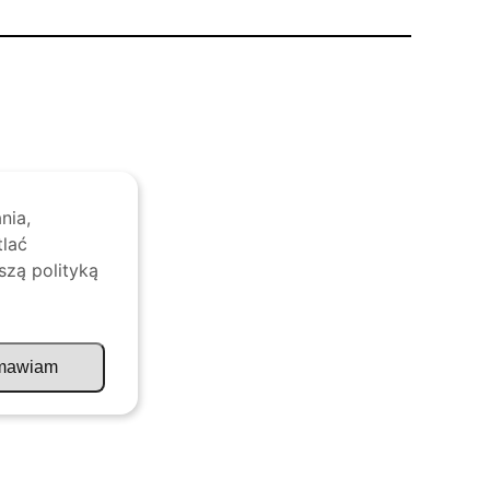
nia,
tlać
szą polityką
mawiam