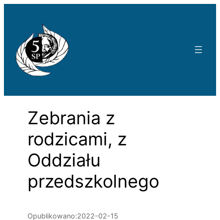
Przejdź
do
treści
Zebrania z
rodzicami, z
Oddziału
przedszkolnego
Opublikowano:
2022-02-15