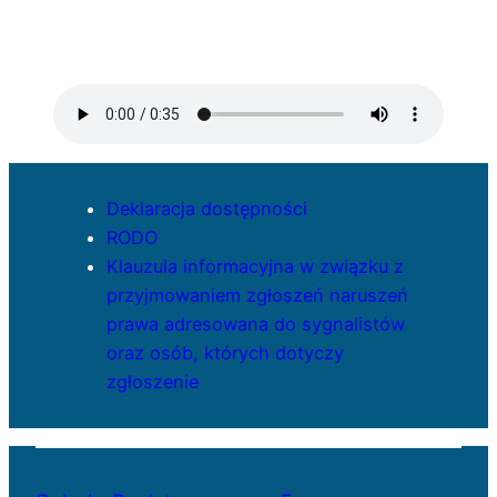
Deklaracja dostępności
RODO
Klauzula informacyjna w związku z
przyjmowaniem zgłoszeń naruszeń
prawa adresowana do sygnalistów
oraz osób, których dotyczy
zgłoszenie