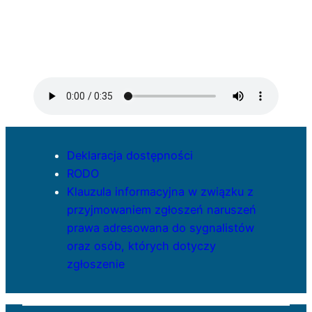
Deklaracja dostępności
RODO
Klauzula informacyjna w związku z
przyjmowaniem zgłoszeń naruszeń
prawa adresowana do sygnalistów
oraz osób, których dotyczy
zgłoszenie