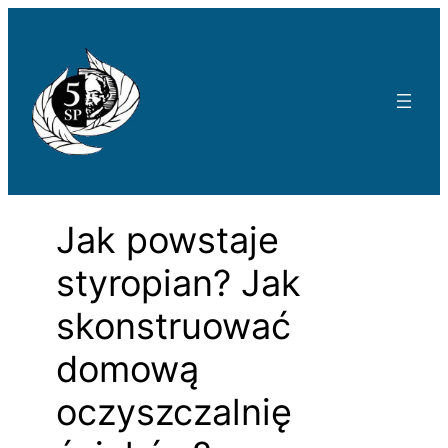
Przejdź
do
treści
Jak powstaje
styropian? Jak
skonstruować
domową
oczyszczalnię