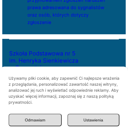
przyjmowaniem zgłoszeń naruszeń
prawa adresowana do sygnalistów
oraz osób, których dotyczy
zgłoszenie
Szkoła Podstawowa nr 5
im. Henryka Sienkiewicza
w Szczecinie
Używamy pliki cookie, aby zapewnić Ci najlepsze wrażenia
z przeglądania, personalizować zawartość naszej witryny,
ul. Bł. Królowej Jadwigi 29
analizować jej ruch i wyświetlać odpowiednie reklamy. Aby
70-262 Szczecin
uzyskać więcej informacji, zapoznaj się z naszą polityką
telefon: 91-433-30-07
prywatności.
e-mail: sp5@miasto.szczecin.pl
Odmawiam
Ustawienia