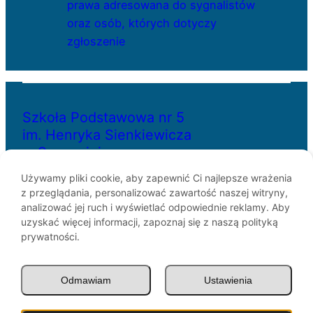
prawa adresowana do sygnalistów
oraz osób, których dotyczy
zgłoszenie
Szkoła Podstawowa nr 5
im. Henryka Sienkiewicza
w Szczecinie
Używamy pliki cookie, aby zapewnić Ci najlepsze wrażenia
z przeglądania, personalizować zawartość naszej witryny,
ul. Bł. Królowej Jadwigi 29
analizować jej ruch i wyświetlać odpowiednie reklamy. Aby
70-262 Szczecin
uzyskać więcej informacji, zapoznaj się z naszą polityką
telefon: 91-433-30-07
prywatności.
e-mail: sp5@miasto.szczecin.pl
Odmawiam
Ustawienia
© SP5 Szczecin 1946 –
2026