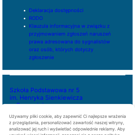
Deklaracja dostępności
RODO
Klauzula informacyjna w związku z
przyjmowaniem zgłoszeń naruszeń
prawa adresowana do sygnalistów
oraz osób, których dotyczy
zgłoszenie
Szkoła Podstawowa nr 5
im. Henryka Sienkiewicza
w Szczecinie
Używamy pliki cookie, aby zapewnić Ci najlepsze wrażenia
z przeglądania, personalizować zawartość naszej witryny,
ul. Bł. Królowej Jadwigi 29
analizować jej ruch i wyświetlać odpowiednie reklamy. Aby
70-262 Szczecin