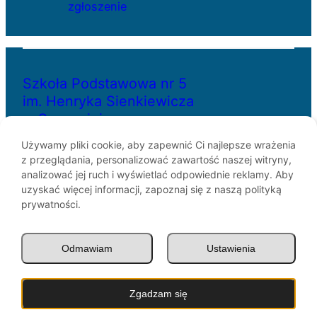
zgłoszenie
Szkoła Podstawowa nr 5
im. Henryka Sienkiewicza
w Szczecinie
Używamy pliki cookie, aby zapewnić Ci najlepsze wrażenia
z przeglądania, personalizować zawartość naszej witryny,
ul. Bł. Królowej Jadwigi 29
analizować jej ruch i wyświetlać odpowiednie reklamy. Aby
70-262 Szczecin
uzyskać więcej informacji, zapoznaj się z naszą polityką
telefon: 91-433-30-07
prywatności.
e-mail: sp5@miasto.szczecin.pl
Odmawiam
Ustawienia
© SP5 Szczecin 1946 –
2026
Zgadzam się