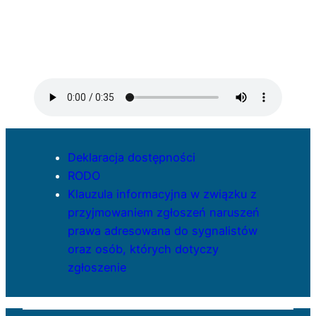
Deklaracja dostępności
RODO
Klauzula informacyjna w związku z
przyjmowaniem zgłoszeń naruszeń
prawa adresowana do sygnalistów
oraz osób, których dotyczy
zgłoszenie