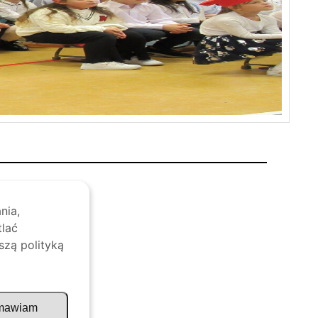
nia,
tlać
szą polityką
mawiam