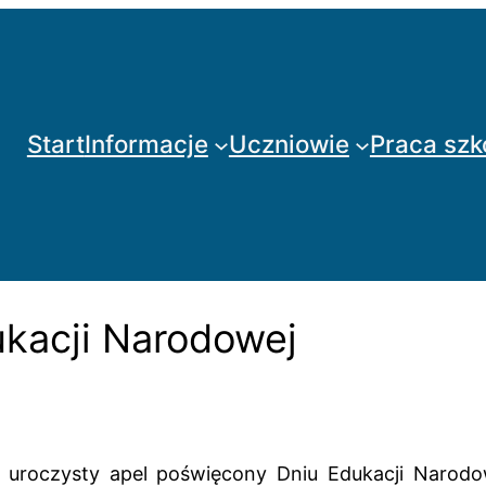
Start
Informacje
Uczniowie
Praca szk
ukacji Narodowej
ię uroczysty apel poświęcony Dniu Edukacji Narod