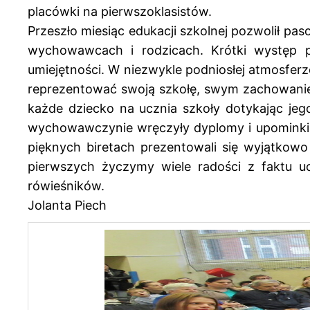
placówki na pierwszoklasistów.
Przeszło miesiąc edukacji szkolnej pozwolił p
wychowawcach i rodzicach. Krótki występ p
umiejętności. W niezwykle podniosłej atmosfer
reprezentować swoją szkołę, swym zachowaniem
każde dziecko na ucznia szkoły dotykając jeg
wychowawczynie wręczyły dyplomy i upominki. 
pięknych biretach prezentowali się wyjątkow
pierwszych życzymy wiele radości z faktu uc
rówieśników.
Jolanta Piech