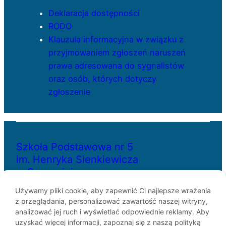
Deklaracja dostępności
RODO
Klauzula informacyjna w związku z
przyjmowaniem zgłoszeń naruszeń
prawa adresowana do sygnalistów
oraz osób, których dotyczy
zgłoszenie
Szkoła Podstawowa nr 5
im. Henryka Sienkiewicza
w Szczecinie
Używamy pliki cookie, aby zapewnić Ci najlepsze wrażenia
z przeglądania, personalizować zawartość naszej witryny,
ul. Bł. Królowej Jadwigi 29
analizować jej ruch i wyświetlać odpowiednie reklamy. Aby
70-262 Szczecin
uzyskać więcej informacji, zapoznaj się z naszą polityką