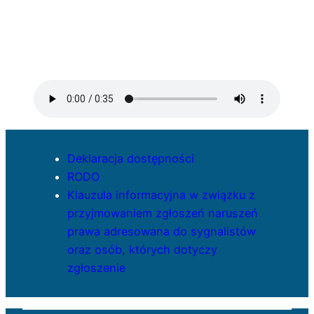
Deklaracja dostępności
RODO
Klauzula informacyjna w związku z
przyjmowaniem zgłoszeń naruszeń
prawa adresowana do sygnalistów
oraz osób, których dotyczy
zgłoszenie