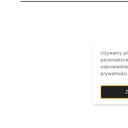
Używamy plik
personalizow
odpowiednie 
prywatności
Z