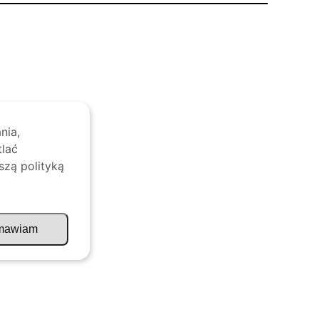
nia,
tlać
szą polityką
mawiam