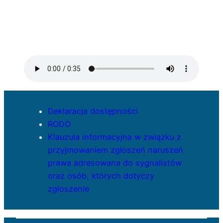
Deklaracja dostępności
RODO
Klauzula informacyjna w związku z
przyjmowaniem zgłoszeń naruszeń
prawa adresowana do sygnalistów
oraz osób, których dotyczy
zgłoszenie