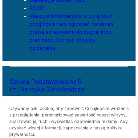
Deklaracja dostępności
RODO
Klauzula informacyjna w związku z
przyjmowaniem zgłoszeń naruszeń
prawa adresowana do sygnalistów
oraz osób, których dotyczy
zgłoszenie
Szkoła Podstawowa nr 5
im. Henryka Sienkiewicza
w Szczecinie
Używamy pliki cookie, aby zapewnić Ci najlepsze wrażenia
z przeglądania, personalizować zawartość naszej witryny,
ul. Bł. Królowej Jadwigi 29
analizować jej ruch i wyświetlać odpowiednie reklamy. Aby
70-262 Szczecin
uzyskać więcej informacji, zapoznaj się z naszą polityką
telefon: 91-433-30-07
prywatności.
e-mail: sp5@miasto.szczecin.pl