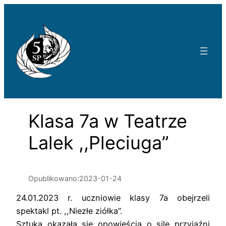
Przejdź
do
treści
Klasa 7a w Teatrze
Lalek ,,Pleciuga”
Opublikowano:
2023-01-24
24.01.2023 r. uczniowie klasy 7a obejrzeli
spektakl pt. ,,Niezłe ziółka”.
Sztuka okazała się opowieścią o sile przyjaźni