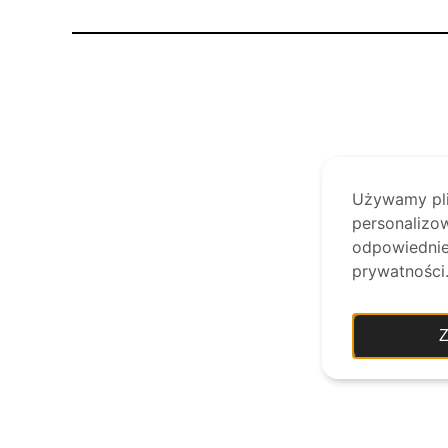
Używamy plik
personalizow
odpowiednie 
prywatności
Z