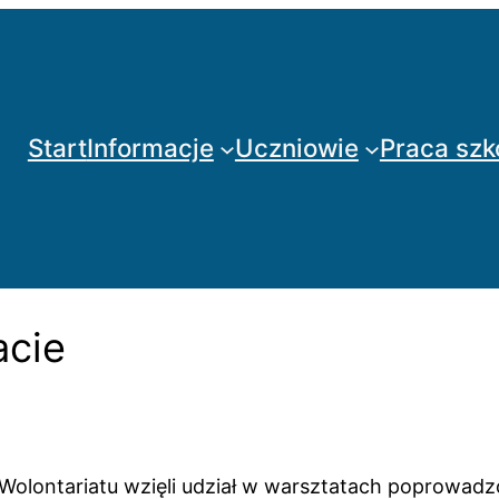
Start
Informacje
Uczniowie
Praca szk
acie
Wolontariatu wzięli udział w warsztatach poprowadz