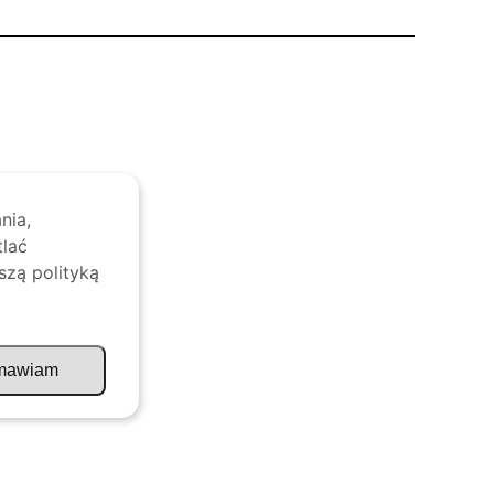
nia,
tlać
szą polityką
mawiam