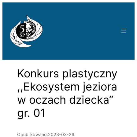
Przejdź
do
treści
Konkurs plastyczny
,,Ekosystem jeziora
w oczach dziecka”
gr. 01
Opublikowano:
2023-03-26