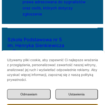
prawa adresowana do sygnalistów
oraz osób, których dotyczy
zgłoszenie
Szkoła Podstawowa nr 5
im. Henryka Sienkiewicza
w Szczecinie
Używamy pliki cookie, aby zapewnić Ci najlepsze wrażenia
z przeglądania, personalizować zawartość naszej witryny,
ul. Bł. Królowej Jadwigi 29
analizować jej ruch i wyświetlać odpowiednie reklamy. Aby
70-262 Szczecin
uzyskać więcej informacji, zapoznaj się z naszą polityką
telefon: 91-433-30-07
prywatności.
e-mail: sp5@miasto.szczecin.pl
Odmawiam
Ustawienia
© SP5 Szczecin 1946 –
2026