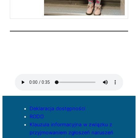
Deklaracja dostępności
RODO
Klauzula informacyjna w związku z
przyjmowaniem zgłoszeń naruszeń