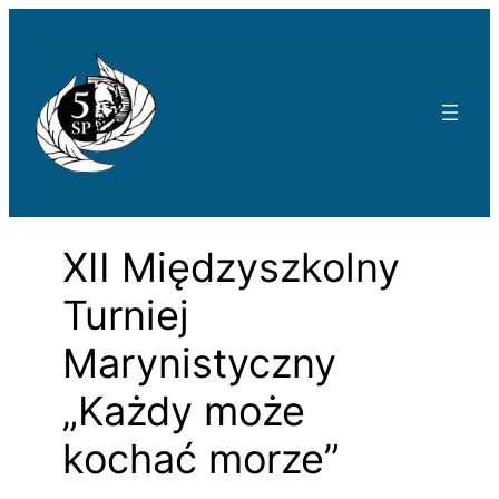
Przejdź
do
treści
XII Międzyszkolny
Turniej
Marynistyczny
„Każdy może
kochać morze”