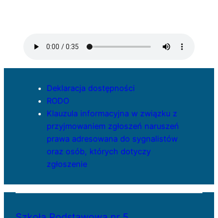
Deklaracja dostępności
RODO
Klauzula informacyjna w związku z
przyjmowaniem zgłoszeń naruszeń
prawa adresowana do sygnalistów
oraz osób, których dotyczy
zgłoszenie
Szkoła Podstawowa nr 5