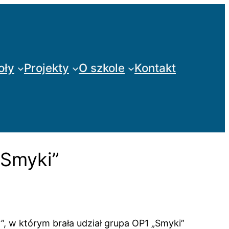
oły
Projekty
O szkole
Kontakt
„Smyki”
, w którym brała udział grupa OP1 „Smyki”