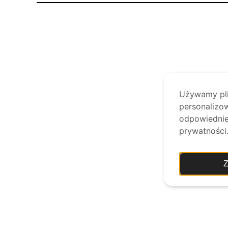
Używamy plik
personalizow
odpowiednie 
prywatności
Z