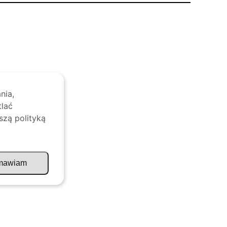
nia,
tlać
szą polityką
mawiam