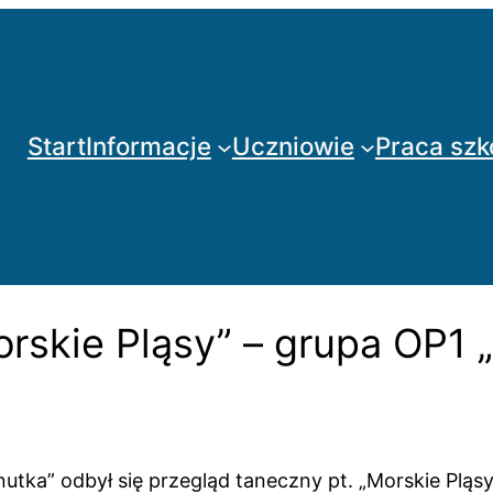
Start
Informacje
Uczniowie
Praca szk
rskie Pląsy” – grupa OP1 
ka” odbył się przegląd taneczny pt. „Morskie Pląsy”